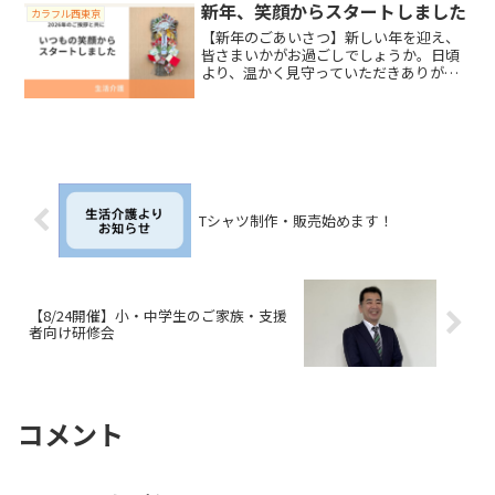
の日は代表も一緒に参加し...
新年、笑顔からスタートしました
カラフル西東京
【新年のごあいさつ】新しい年を迎え、
皆さまいかがお過ごしでしょうか。日頃
より、温かく見守っていただきありがと
うございます。本年も、利用者さん一人
ひとりの「その人らしい過ごし方に寄り
添う」を大切にしながら、穏やかな時間
と笑顔が広がる毎日を積み...
Tシャツ制作・販売始めます！
【8/24開催】小・中学生のご家族・支援
者向け研修会
コメント