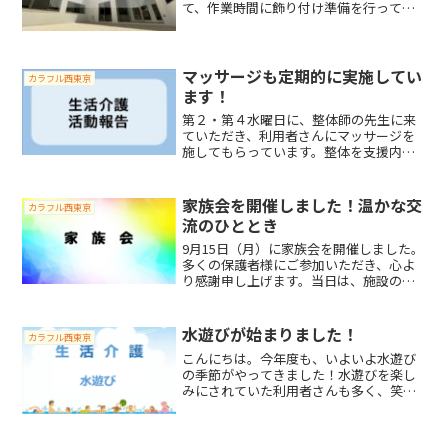
て、作業時間に飾り付け準備を行ってい
るところです❄️こちらは旗が出来る予定
です！！綺麗に塗れていますね✨カメラ
を向けるとこっちを見てくれました！！
星を綺麗に塗ってくれてま...
マッサージも定期的に実施してい
カラフル西東京
ます！
第２・第４水曜日に、整体師の先生に来
ていただき、利用者さんにマッサージを
施してもらっています。整体を支援内容
に取り入れる理由として、近年、発達障
害の方を中心として感覚の特異さ等、身
体面への注目が高まっていることがあり
家族会を開催しました！温かな交
カラフル西東京
ます。例えば、肩や首に過...
流のひととき
9月15日（月）に家族会を開催しました。
多くの保護者様にご参加いただき、心よ
り感謝申し上げます。当日は、施設の紹
介やスタッフ紹介を行いました。スタッ
フから「子供の頃に好きだったテレビ番
組」をお話ししました。すると保護者の
水遊びが始まりました！
カラフル西東京
皆様からも「あ〜！懐...
こんにちは。今年度も、いよいよ水遊び
の季節がやってきました！水遊びを楽し
みにされていた利用者さんも多く、笑顔
がたくさん見られるプール開きとなりま
した。暑さが続く中、涼しい水に触れる
のは気持ちよく、まさに水遊び日和♪こ