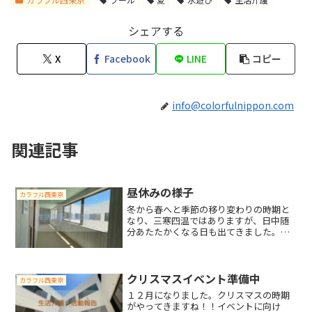
シェアする
X
Facebook
LINE
コピー
info@colorfulnippon.com
関連記事
昼休みの様子
カラフル西東京
冬から春へと季節の移り変わりの時期と
なり、三寒四温ではありますが、日中随
分あたたかくなる日も出てきました。カ
ラフルの窓から差し込む日差しもここち
よいものになってきました。日差しの入
りやすい昼食後の休憩時間に、窓から差
し込む日差しを浴びてまっ...
クリスマスイベント準備中
カラフル西東京
１２月になりました。クリスマスの時期
がやってきますね！！イベントに向け