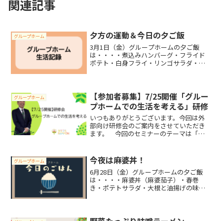
関連記事
夕方の運動＆今日の夕ご飯
グループホーム
3月1日（金）グループホームの夕ご飯
は・・・・煮込みハンバーグ・フライド
ポテト・白身フライ・リンゴサラダ・に
ら玉味噌汁でした。名物シェフが“手ご
ね”で作ったハンバーグは、ふわふわでボ
リューム満点！白身フライやフライドポ
テトも揚げたてでサクサ...
【参加者募集】7/25開催「グルー
グループホーム
プホームでの生活を考える」研修
いつもありがとうございます。今回は外
部向け研修会のご案内をさせていただき
ます。 今回のセミナーのテーマは「グ
ループホームでの生活」です。グループ
ホームの基本的な仕組みや選び方といっ
た話だけでなく「どんな様子で過ごして
今夜は麻婆丼！
グループホーム
いるの？」「夜間はどうし...
6月28日（金）グループホームの夕ご飯
は・・・・麻婆丼（麻婆茄子）・春巻
き・ポテトサラダ・大根と油揚げの味噌
汁でした。今夜のメインは、具材たっぷ
りの麻婆茄子を白飯にかけた“麻婆丼”で
す。茄子や小松菜、ひき肉をたっぷり使
った餡掛けは具材がごろ...
野菜たっぷり味噌ラーメン