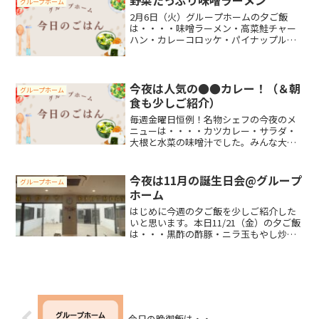
グループホーム
2月6日（火）グループホームの夕ご飯
は・・・・味噌ラーメン・高菜鮭チャー
ハン・カレーコロッケ・パイナップルで
した。今日は昨日降った雪が残る寒い一
日。施設内は個室はもちろん、ダイニン
グにリビングと暖房をフル稼働させて、
暖かくして過ごしました。...
今夜は人気の●●カレー！（＆朝
グループホーム
食も少しご紹介）
毎週金曜日恒例！名物シェフの今夜のメ
ニューは・・・・カツカレー・サラダ・
大根と水菜の味噌汁でした。みんな大好
きカツカレーは人参、玉ねぎ、鶏肉と豚
カツの他にも具材がたっぷり入っていて
ボリューム満点！サラダや味噌汁にも具
今夜は11月の誕生日会@グループ
グループホーム
材が盛り沢山で、疲れも溜...
ホーム
はじめに今週の夕ご飯を少しご紹介した
いと思います。本日11/21（金）の夕ご飯
は・・・黒酢の酢豚・ニラ玉もやし炒
め・大学いも・わかめスープでした。ま
た、11/18（火）の夕ご飯は・和風おろし
ハンバーグ・カキフライ・ふろふき大
根・こんにゃく・...
今日の晩御飯は・・