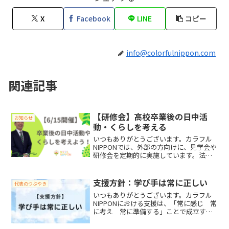
X
Facebook
LINE
コピー
info@colorfulnippon.com
関連記事
【研修会】高校卒業後の日中活
お知らせ
動・くらしを考える
いつもありがとうございます。カラフル
NIPPONでは、外部の方向けに、見学会や
研修会を定期的に実施しています。法人
の姿勢として、「いっしょにあるこう」
を掲げていますので、単なる研修会では
なく、いっしょに悩み、いっしょに考
支援方針：学び手は常に正しい
代表のつぶやき
え、いっしょに行動し...
いつもありがとうございます。カラフル
NIPPONにおける支援は、「常に感じ 常
に考え 常に準備する」ことで成立する
ものと考えています。私たちがどのよう
に「感じ」「考え」「準備」しているの