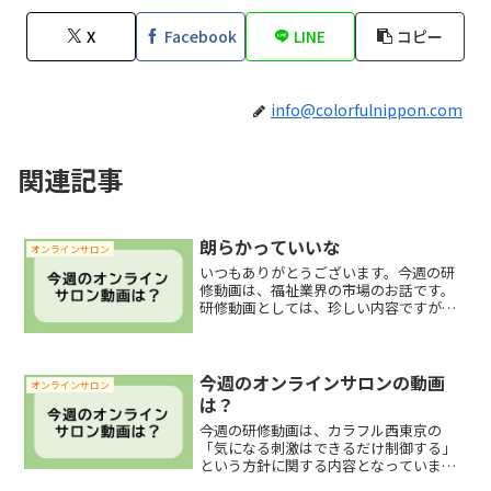
X
Facebook
LINE
コピー
info@colorfulnippon.com
関連記事
朗らかっていいな
オンラインサロン
いつもありがとうございます。今週の研
修動画は、福祉業界の市場のお話です。
研修動画としては、珍しい内容ですが、
福祉業界の事業規模などのお話をしてい
ます。介護福祉業界は、数年後に飲食店
と肩を並べるか追い越すことが想定され
ている事業規模となります...
今週のオンラインサロンの動画
オンラインサロン
は？
今週の研修動画は、カラフル西東京の
「気になる刺激はできるだけ制御する」
という方針に関する内容となっていま
す。「刺激は慣れる」「がんばれば我慢