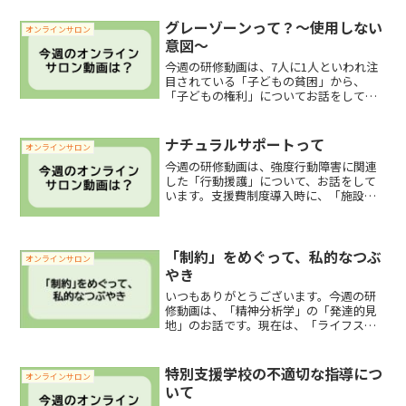
できる」といった主張を全面的に否定す
るつもりはありませんが、「慣れること
グレーゾーンって？〜使用しない
オンラインサロン
が難しい刺激」「生活に支障を...
意図〜
今週の研修動画は、7人に1人といわれ注
目されている「子どもの貧困」から、
「子どもの権利」についてお話をしてい
ます。現在は、「子どもの権利条約」が
批准され、子どもの権利は明確化されて
いますが、以前は、子どもの人権はない
ナチュラルサポートって
オンラインサロン
も同然の時代もありました...
今週の研修動画は、強度行動障害に関連
した「行動援護」について、お話をして
います。支援費制度導入時に、「施設」
から「地域」への移行は、大きな方針で
した。その「地域移行」を促進する上で
重度障害者の利用を前提とし創設された
サービスが「行動援護」で...
「制約」をめぐって、私的なつぶ
オンラインサロン
やき
いつもありがとうございます。今週の研
修動画は、「精神分析学」の「発達的見
地」のお話です。現在は、「ライフステ
ージ」「ライフサイクル」「ライフイベ
ント」などは当たり前のように使われま
すが、幼少期の体験を重視したフロイト
特別支援学校の不適切な指導につ
オンラインサロン
の発想から広まったと言っ...
いて